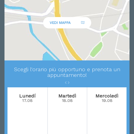
VEDI MAPPA
Scegli l'orario più opportuno e prenota un
appuntamento!
Lunedí
Martedì
Mercoledì
17.08
18.08
19.08