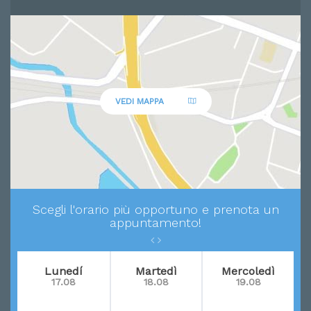
VEDI MAPPA
Scegli l'orario più opportuno e prenota un
appuntamento!
Lunedí
Martedì
Mercoledì
17.08
18.08
19.08