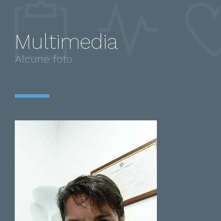
professionale.
Multimedia
Alcune foto
Paziente
Dico solamente una cosa. Mi
ha cambiato la vita! Avevo un
grosso disagio e problema per
il mio prolasso emorroidale. Mi
ha dato una seconda vita! Sono
rinato grazie alle sue mani.